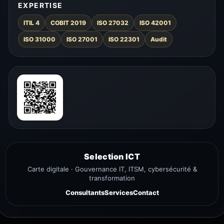
EXPERTISE
ITIL 4
COBIT 2019
ISO 27032
ISO 42001
ISO 31000
ISO 27001
ISO 22301
Audit
Selection ICT
Carte digitale · Gouvernance IT, ITSM, cybersécurité &
transformation
Consultants
Services
Contact