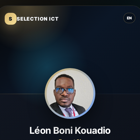
S
SELECTION ICT
EN
Léon Boni Kouadio