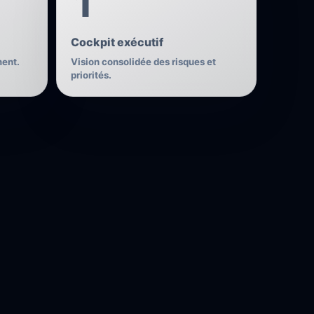
1
Cockpit exécutif
ment.
Vision consolidée des risques et
priorités.