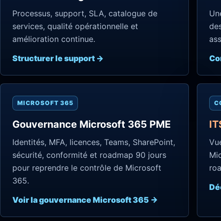
Processus, support, SLA, catalogue de
Une
services, qualité opérationnelle et
des
amélioration continue.
ass
Structurer le support →
Co
MICROSOFT 365
C
Gouvernance Microsoft 365 PME
IT
Identités, MFA, licences, Teams, SharePoint,
Vue
sécurité, conformité et roadmap 90 jours
Mic
pour reprendre le contrôle de Microsoft
ro
365.
Dé
Voir la gouvernance Microsoft 365 →