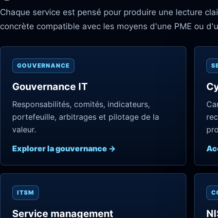
Chaque service est pensé pour produire une lecture clair
concrète compatible avec les moyens d'une PME ou d'u
GOUVERNANCE
S
Gouvernance IT
Cy
Responsabilités, comités, indicateurs,
Car
portefeuille, arbitrages et pilotage de la
rec
valeur.
pro
Explorer la gouvernance →
Acc
ITSM
C
Service management
NI