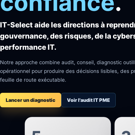
confiance
.
IT-Select aide les directions à reprendr
gouvernance, des risques, de la cybers
performance IT.
Notre approche combine audit, conseil, diagnostic out
opérationnel pour produire des décisions lisibles, des p
feuille de route exécutable.
Lancer un diagnostic
Voir l'audit IT PME