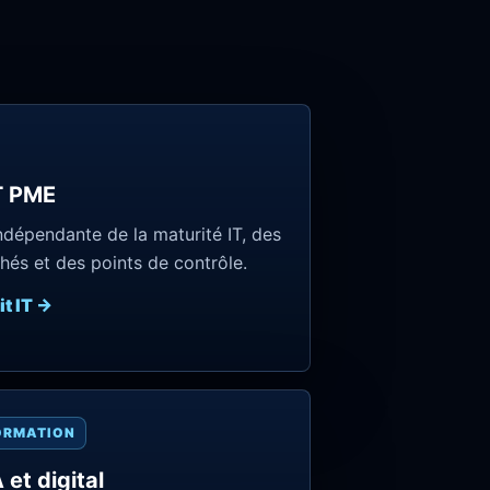
T PME
ndépendante de la maturité IT, des
hés et des points de contrôle.
it IT →
ORMATION
 et digital