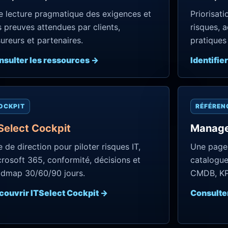
 lecture pragmatique des exigences et
Priorisat
 preuves attendues par clients,
risques, 
ureurs et partenaires.
pratiques 
nsulter les ressources →
Identifie
OCKPIT
RÉFÉREN
Select Cockpit
Manage
 de direction pour piloter risques IT,
Une page 
rosoft 365, conformité, décisions et
catalogue
admap 30/60/90 jours.
CMDB, KPI
couvrir ITSelect Cockpit →
Consulte