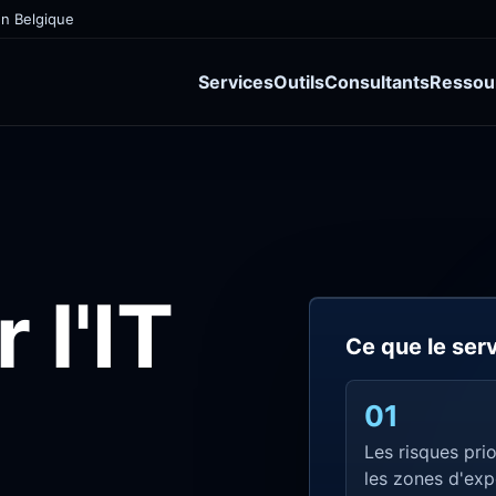
en Belgique
Services
Outils
Consultants
Ressou
 l'IT
Ce que le serv
01
Les risques prio
les zones d'exp