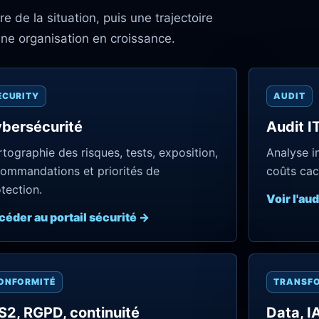
e de la situation, puis une trajectoire
ne organisation en croissance.
ECURITY
AUDIT
bersécurité
Audit I
tographie des risques, tests, exposition,
Analyse i
ommandations et priorités de
coûts cac
tection.
Voir l'aud
éder au portail sécurité →
ONFORMITÉ
TRANSF
S2, RGPD, continuité
Data, IA