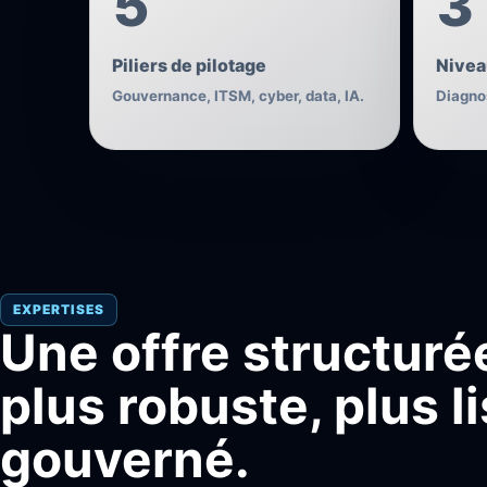
5
3
Piliers de pilotage
Nivea
Gouvernance, ITSM, cyber, data, IA.
Diagno
EXPERTISES
Une offre structuré
plus robuste, plus l
gouverné.