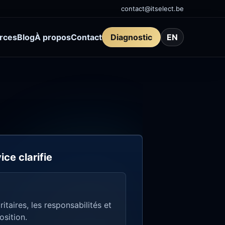
contact@itselect.be
rces
Blog
À propos
Contact
Diagnostic
EN
ice clarifie
ritaires, les responsabilités et
osition.