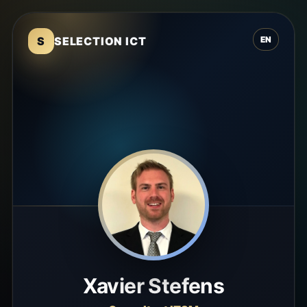
S
SELECTION ICT
EN
Xavier Stefens