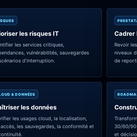
ISQUES
PRESTAT
ioriser les risques IT
Cadrer 
ntifier les services critiques,
Revoir les
endances, vulnérabilités, sauvegardes
niveaux d
scénarios d'interruption.
de report
LOUD & DONNÉES
ROADMA
îtriser les données
Constru
rifier les usages cloud, la localisation,
Transform
 accès, les sauvegardes, la conformité et
30/60/90 
continuité.
et décisio