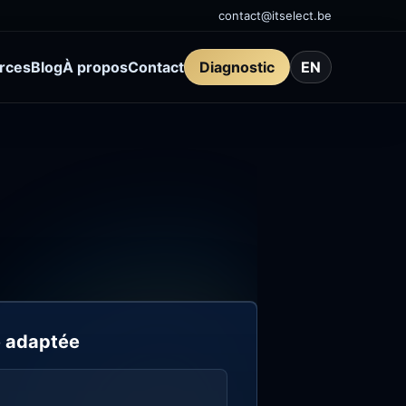
contact@itselect.be
rces
Blog
À propos
Contact
Diagnostic
EN
 adaptée