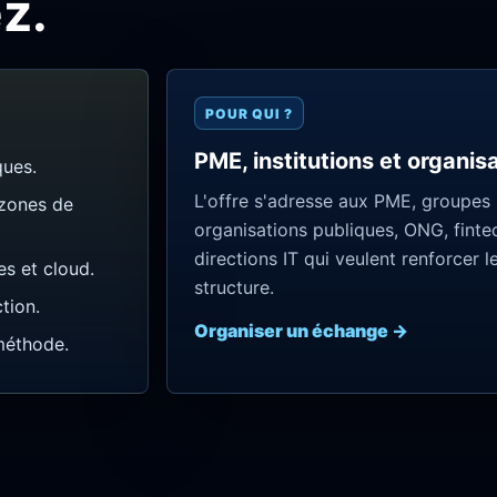
z.
POUR QUI ?
PME, institutions et organis
ques.
L'offre s'adresse aux PME, groupes mu
 zones de
organisations publiques, ONG, finte
directions IT qui veulent renforcer l
es et cloud.
structure.
tion.
Organiser un échange →
méthode.