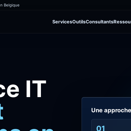
en Belgique
Services
Outils
Consultants
Ressou
e IT
t
Une approche
01