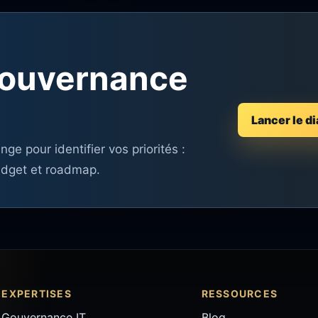
 gouvernance
Lancer le d
e pour identifier vos priorités :
budget et roadmap.
EXPERTISES
RESSOURCES
Gouvernance IT
Blog