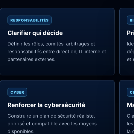
RESPONSABILITÉS
R
Clarifier qui décide
Pr
Définir les rôles, comités, arbitrages et
Ide
responsabilités entre direction, IT interne et
dép
partenaires externes.
et 
CYBER
C
Renforcer la cybersécurité
Ma
Construire un plan de sécurité réaliste,
Cla
priorisé et compatible avec les moyens
les
disponibles.
la 