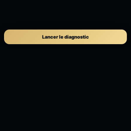
Lancer le diagnostic
Selection ICT
Gouvernance IT, cybersécurité, conformité,
Microsoft 365 et pilotage exécutif pour PME.
Espace client