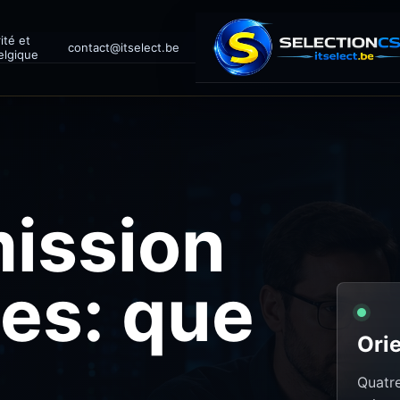
ité et
contact@itselect.be
elgique
ission
es: que
Orie
Quatre