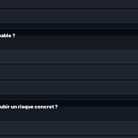
bable ?
bir un risque concret ?