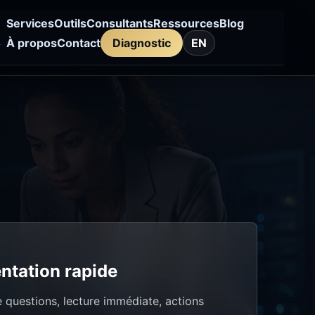
Services
Outils
Consultants
Ressources
Blog
À propos
Contact
Diagnostic
EN
ntation rapide
 questions, lecture immédiate, actions