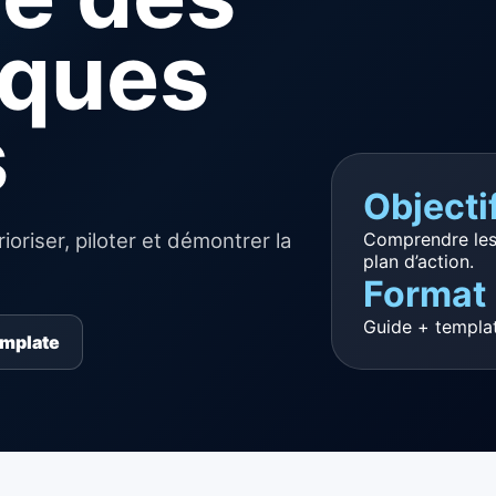
sques
s
Objecti
Comprendre les 
oriser, piloter et démontrer la
plan d’action.
Format
Guide + templat
emplate