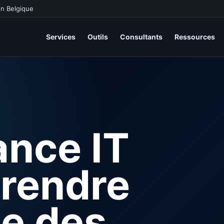
en Belgique
Services
Outils
Consultants
Ressources
nce IT
prendre
le des