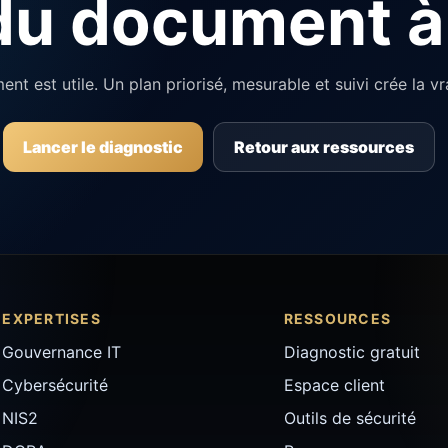
u document à 
nt est utile. Un plan priorisé, mesurable et suivi crée la vra
Lancer le diagnostic
Retour aux ressources
EXPERTISES
RESSOURCES
Gouvernance IT
Diagnostic gratuit
Cybersécurité
Espace client
NIS2
Outils de sécurité