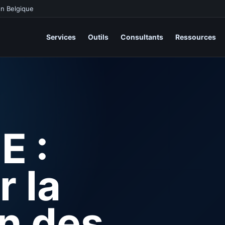
en Belgique
Services
Outils
Consultants
Ressources
E :
r la
on des