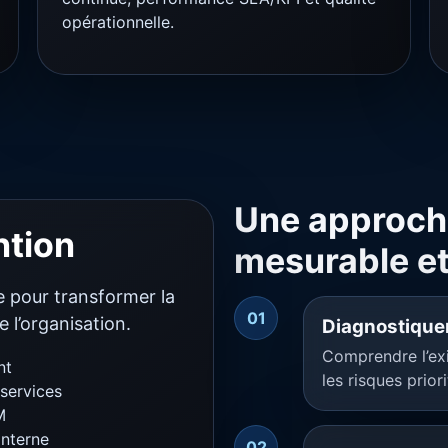
opérationnelle.
Une approch
ntion
mesurable et
 pour transformer la
01
 l’organisation.
Diagnostique
Comprendre l’exis
nt
les risques priori
services
M
interne
02