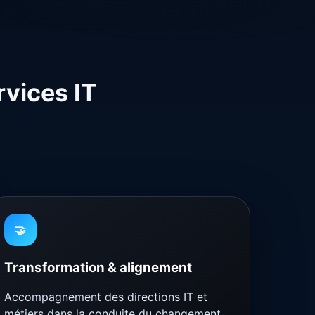
rvices IT
🤝
Transformation & alignement
Accompagnement des directions IT et
métiers dans la conduite du changement