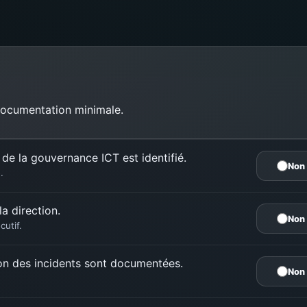
 documentation minimale.
de la gouvernance ICT est identifié.
Non
.
a direction.
Non
cutif.
tion des incidents sont documentées.
Non