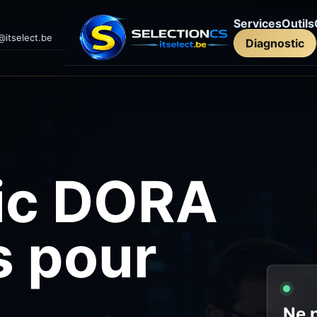
Services
Outils
@itselect.be
Diagnostic
ic DORA
s pour
Ne 