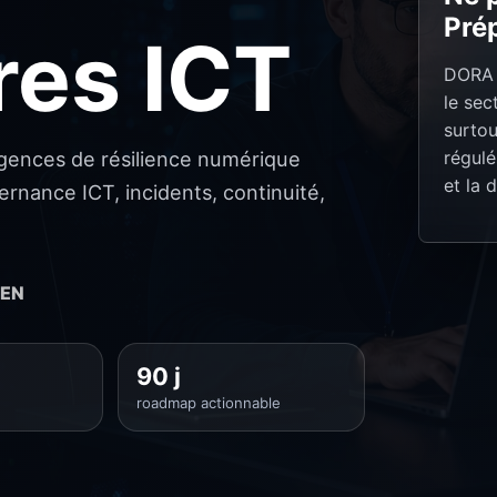
Prép
res ICT
DORA e
le sec
surtou
régulé
igences de résilience numérique
et la 
ernance ICT, incidents, continuité,
EN
90 j
roadmap actionnable