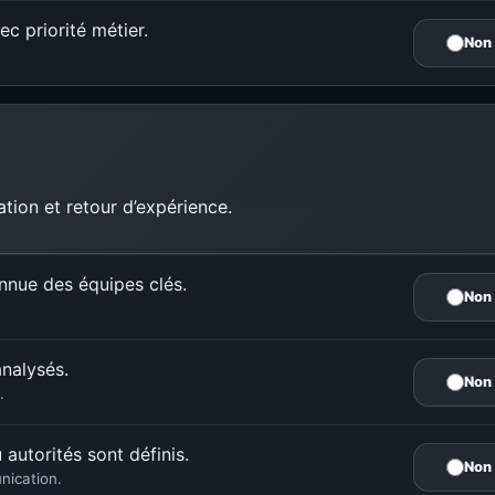
ec priorité métier.
Non
sation et retour d’expérience.
onnue des équipes clés.
Non
analysés.
Non
.
 autorités sont définis.
Non
nication.