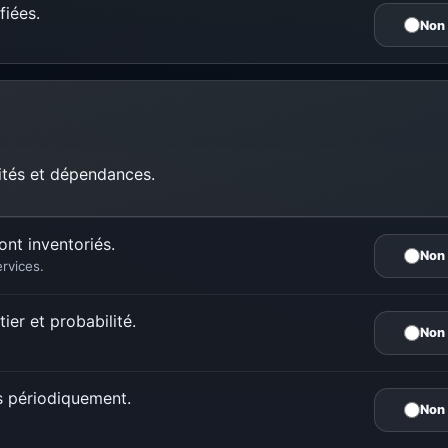
fiées.
Non
ilités et dépendances.
ont inventoriés.
Non
rvices.
ier et probabilité.
Non
s périodiquement.
Non