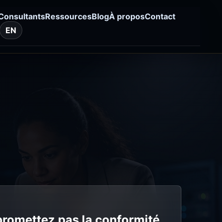
Consultants
Ressources
Blog
À propos
Contact
EN
promettez pas la conformité.