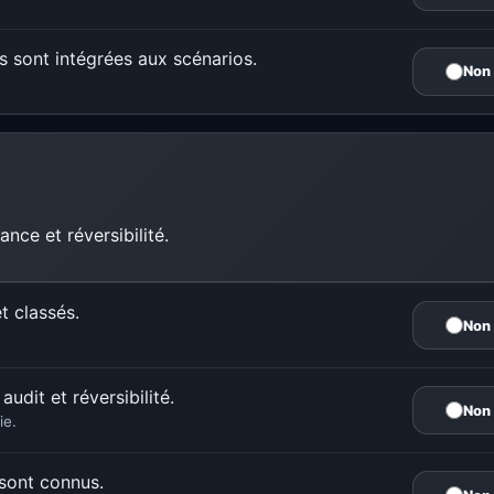
s sont intégrées aux scénarios.
Non
ance et réversibilité.
et classés.
Non
udit et réversibilité.
Non
ie.
sont connus.