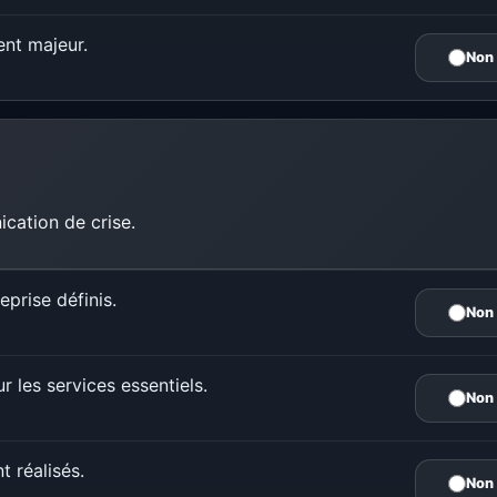
ent majeur.
Non
cation de crise.
eprise définis.
Non
r les services essentiels.
Non
t réalisés.
Non