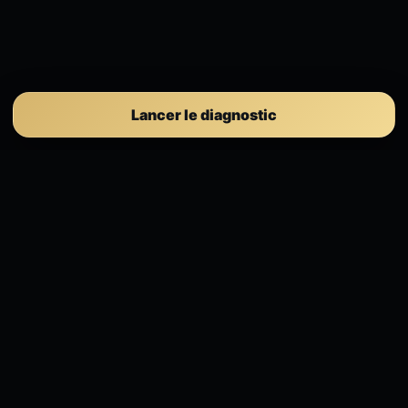
Lancer le diagnostic
Selection ICT
Gouvernance IT, cybersécurité, conformité,
Microsoft 365 et pilotage exécutif pour PME.
Espace client